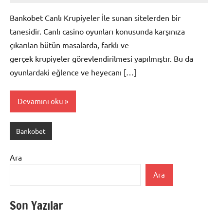
yapılmamış
Bankobet Canlı Krupiyeler İle sunan sitelerden bir
tanesidir. Canlı casino oyunları konusunda karşınıza
çıkarılan bütün masalarda, farklı ve
gerçek krupiyeler görevlendirilmesi yapılmıştır. Bu da
oyunlardaki eğlence ve heyecanı […]
Devamını oku
Bankobet
Ara
Ara
Son Yazılar