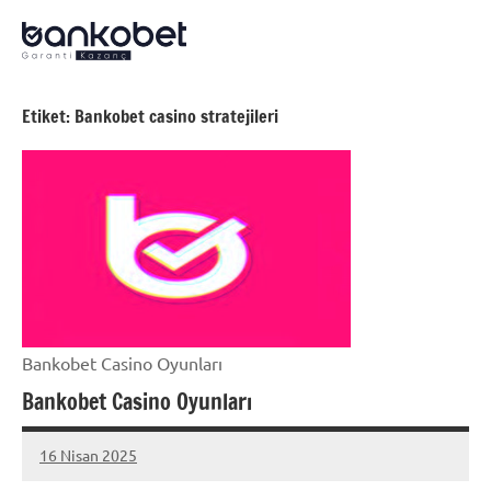
İçeriğe
geç
Bankobet
Banko
Spin
Etiket:
Bankobet casino stratejileri
Giriş
–
Bankobet
Bankobet Casino Oyunları
Bankobet Casino Oyunları
16 Nisan 2025
Bankobet
Yorum