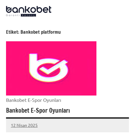
İçeriğe
geç
Bankobet
Banko
Spin
Etiket:
Bankobet platformu
Giriş
–
Bankobet
Bankobet E-Spor Oyunları
Bankobet E-Spor Oyunları
12 Nisan 2025
Bankobet
Yorum