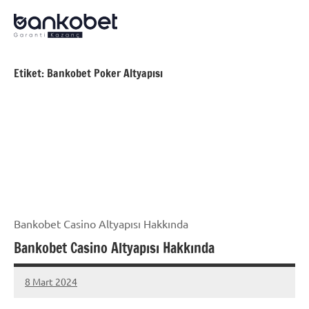
İçeriğe
geç
Bankobet
Banko
Spin
Etiket:
Bankobet Poker Altyapısı
Giriş
–
Bankobet
Bankobet Casino Altyapısı Hakkında
Bankobet Casino Altyapısı Hakkında
8 Mart 2024
Bankobet
Yorum
yapılmamış