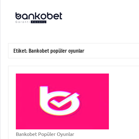
İçeriğe
geç
Bankobet
Banko
Spin
Giriş
–
Etiket:
Bankobet popüler oyunlar
Bankobet
Bankobet Popüler Oyunlar