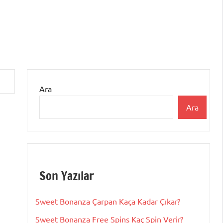
Ara
Ara
Son Yazılar
Sweet Bonanza Çarpan Kaça Kadar Çıkar?
Sweet Bonanza Free Spins Kaç Spin Verir?