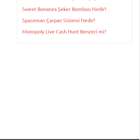
Sweet Bonanza Şeker Bombası Nedir?
Spaceman Çarpan Sistemi Nedir?
Monopoly Live Cash Hunt Benzeri mi?