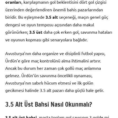
oranları
, karşılaşmanın gol beklentisini dört gol çizgisi
üzerinden değerlendiren önemli bahis pazarlarından
biridir. Bu eşleşmede
3.5 alt
seçeneği, maçın genel güç
dengesi ve oyun temposu açısından daha makul
görünürken;
3.5 üst
daha çok erken gol, savunma hataları
ve oyunun kopması gibi senaryolara bağlıdır.
Avusturya’nın daha organize ve disiplinli futbol yapısı,
Ürdün’e göre maç kontrolünü alma ihtimalini artırır.
Ancak bu durum her zaman çok gollü maç anlamına
gelmez. Ürdün’ün savunma öncelikli oynaması,
Avusturya’nın sabırlı hücum etmesi ve ilk golün
gecikmesi halinde 3.5 alt pazarı daha güçlü hale gelir.
3.5 Alt Üst Bahsi Nasıl Okunmalı?
3.5 alt üst bahsi
, maçta toplam gol sayısının 3 golde mi