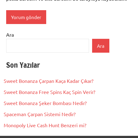
Ara
Ara
Son Yazılar
Sweet Bonanza Çarpan Kaça Kadar Çıkar?
Sweet Bonanza Free Spins Kaç Spin Verir?
Sweet Bonanza Şeker Bombası Nedir?
Spaceman Çarpan Sistemi Nedir?
Monopoly Live Cash Hunt Benzeri mi?