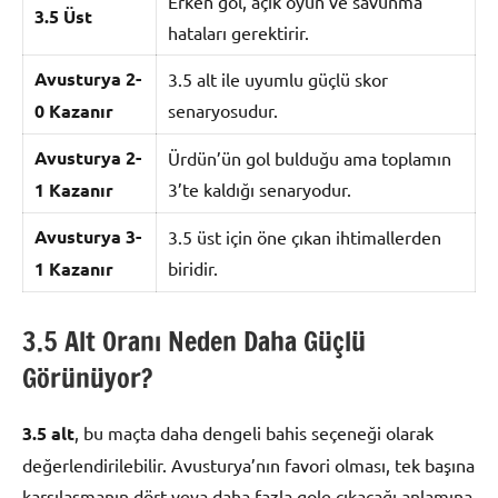
Erken gol, açık oyun ve savunma
3.5 Üst
hataları gerektirir.
Avusturya 2-
3.5 alt ile uyumlu güçlü skor
0 Kazanır
senaryosudur.
Avusturya 2-
Ürdün’ün gol bulduğu ama toplamın
1 Kazanır
3’te kaldığı senaryodur.
Avusturya 3-
3.5 üst için öne çıkan ihtimallerden
1 Kazanır
biridir.
3.5 Alt Oranı Neden Daha Güçlü
Görünüyor?
3.5 alt
, bu maçta daha dengeli bahis seçeneği olarak
değerlendirilebilir. Avusturya’nın favori olması, tek başına
karşılaşmanın dört veya daha fazla gole çıkacağı anlamına