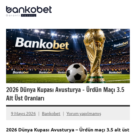
İçeriğe
geç
Bankobet
Banko
Spin
Giriş
–
Bankobet
2026 Dünya Kupası Avusturya – Ürdün Maçı 3.5
Alt Üst Oranları
9 Mayıs 2026
Bankobet
Yorum yapılmamış
2026 Dünya Kupası Avusturya – Ürdün maçı 3.5 alt üst