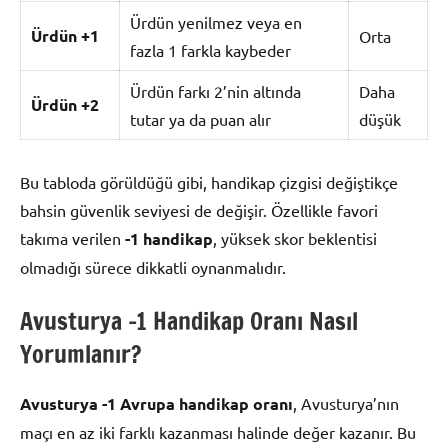
Ürdün yenilmez veya en
Ürdün +1
Orta
fazla 1 farkla kaybeder
Ürdün farkı 2’nin altında
Daha
Ürdün +2
tutar ya da puan alır
düşük
Bu tabloda görüldüğü gibi, handikap çizgisi değiştikçe
bahsin güvenlik seviyesi de değişir. Özellikle favori
takıma verilen
-1 handikap
, yüksek skor beklentisi
olmadığı sürece dikkatli oynanmalıdır.
Avusturya -1 Handikap Oranı Nasıl
Yorumlanır?
Avusturya -1 Avrupa handikap oranı
, Avusturya’nın
maçı en az iki farklı kazanması halinde değer kazanır. Bu