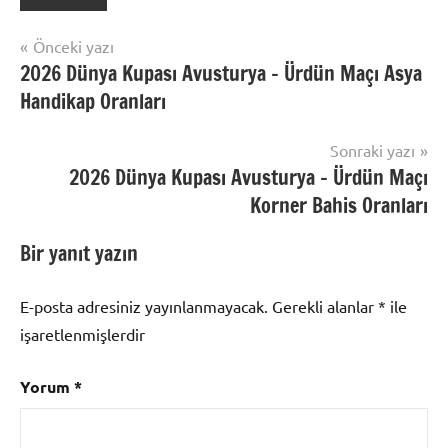
Yazı
Önceki yazı
2026 Dünya Kupası Avusturya – Ürdün Maçı Asya
gezinmesi
Handikap Oranları
Sonraki yazı
2026 Dünya Kupası Avusturya – Ürdün Maçı
Korner Bahis Oranları
Bir yanıt yazın
E-posta adresiniz yayınlanmayacak.
Gerekli alanlar
*
ile
işaretlenmişlerdir
Yorum
*